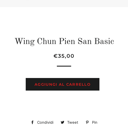
Wing Chun Pien San Basic
Prezzo
Prezzo
€35,00
di
scontato
listino
AGGIUNGI AL CARRELLO
Condividi
Condividi
Tweet
Twitta
Pin
Pinna